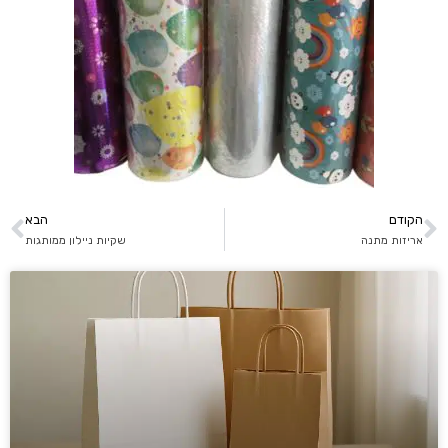
הקודם
הבא
אריזות מתנה
שקיות ניילון ממותגות