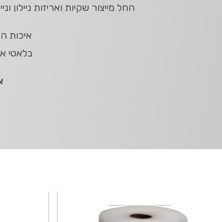
החל מייצור שקיות ואריזות ניילון ו
איכות המ
בלאטי אר
א